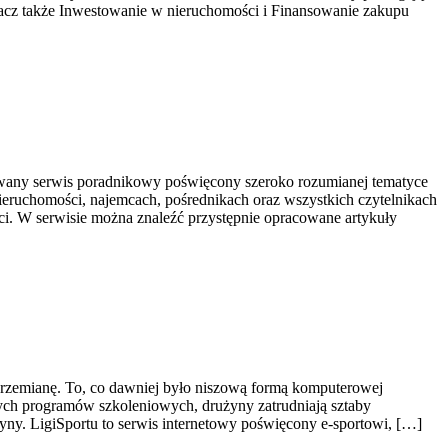
acz także Inwestowanie w nieruchomości i Finansowanie zakupu
wany serwis poradnikowy poświęcony szeroko rozumianej tematyce
nieruchomości, najemcach, pośrednikach oraz wszystkich czytelnikach
i. W serwisie można znaleźć przystępnie opracowane artykuły
ą przemianę. To, co dawniej było niszową formą komputerowej
rnych programów szkoleniowych, drużyny zatrudniają sztaby
yny. LigiSportu to serwis internetowy poświęcony e-sportowi, […]