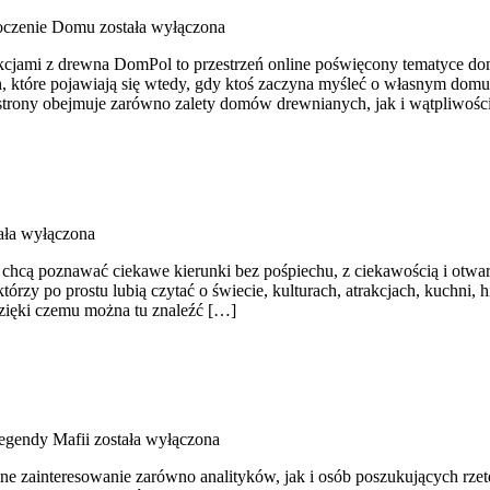
oczenie Domu
została wyłączona
kcjami z drewna DomPol to przestrzeń online poświęcony tematyce dom
h, które pojawiają się wtedy, gdy ktoś zaczyna myśleć o własnym do
trony obejmuje zarówno zalety domów drewnianych, jak i wątpliwości
ała wyłączona
 i chcą poznawać ciekawe kierunki bez pośpiechu, z ciekawością i otw
rzy po prostu lubią czytać o świecie, kulturach, atrakcjach, kuchni, h
zięki czemu można tu znaleźć […]
Legendy Mafii
została wyłączona
ne zainteresowanie zarówno analityków, jak i osób poszukujących rze