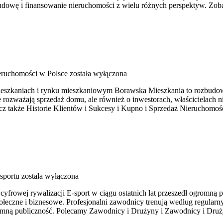
udowę i finansowanie nieruchomości z wielu różnych perspektyw. Zob
ruchomości w Polsce
została wyłączona
ieszkaniach i rynku mieszkaniowym Borawska Mieszkania to rozbudo
e rozważają sprzedaż domu, ale również o inwestorach, właścicielach 
 także Historie Klientów i Sukcesy i Kupno i Sprzedaż Nieruchomośc
-sportu
została wyłączona
 cyfrowej rywalizacji E-sport w ciągu ostatnich lat przeszedł ogromn
społeczne i biznesowe. Profesjonalni zawodnicy trenują według regula
gromną publiczność. Polecamy Zawodnicy i Drużyny i Zawodnicy i Druż