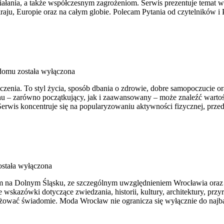
łania, a także współczesnym zagrożeniom. Serwis prezentuje temat w s
aju, Europie oraz na całym globie. Polecam Pytania od czytelników i 
 domu
została wyłączona
iczenia. To styl życia, sposób dbania o zdrowie, dobre samopoczucie o
 – zarówno początkujący, jak i zaawansowany – może znaleźć wartośc
erwis koncentruje się na popularyzowaniu aktywności fizycznej, prze
stała wyłączona
 na Dolnym Śląsku, ze szczególnym uwzględnieniem Wrocławia oraz mi
wskazówki dotyczące zwiedzania, historii, kultury, architektury, przy
óżować świadomie. Moda Wrocław nie ogranicza się wyłącznie do najbar