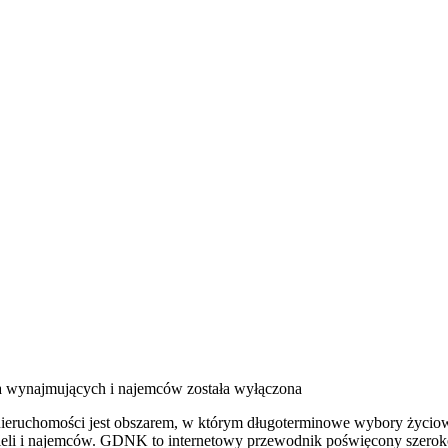
a wynajmujących i najemców
została wyłączona
eruchomości jest obszarem, w którym długoterminowe wybory życiowe
icieli i najemców. GDNK to internetowy przewodnik poświęcony szer