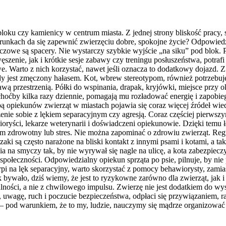
loku czy kamienicy w centrum miasta. Z jednej strony bliskość pracy, s
arunkach da się zapewnić zwierzęciu dobre, spokojne życie? Odpowiedź
we są spacery. Nie wystarczy szybkie wyjście „na siku” pod blok. Po
nie, jak i krótkie sesje zabawy czy treningu posłuszeństwa, potrafi 
we. Warto z nich korzystać, nawet jeśli oznacza to dodatkowy dojazd.
gdy jest zmęczony hałasem. Kot, wbrew stereotypom, również potrzebu
kawą przestrzenią. Półki do wspinania, drapak, kryjówki, miejsce przy
, choćby kilka razy dziennie, pomagają mu rozładować energię i zapob
ą opiekunów zwierząt w miastach pojawia się coraz więcej źródeł wiedz
zenie sobie z lękiem separacyjnym czy agresją. Coraz częściej pierwsz
ryści, lekarze weterynarii i doświadczeni opiekunowie. Dzięki temu ła
blem zdrowotny lub stres. Nie można zapominać o zdrowiu zwierząt. Regu
i są często narażone na bliski kontakt z innymi psami i kotami, a tak
ia na smyczy tak, by nie wyrywał się nagle na ulicę, a kota zabezpiec
 społeczności. Odpowiedzialny opiekun sprząta po psie, pilnuje, by ni
rpi na lęk separacyjny, warto skorzystać z pomocy behawiorysty, zamias
 bywało, dziś wiemy, że jest to ryzykowne zarówno dla zwierząt, jak i 
ności, a nie z chwilowego impulsu. Zwierzę nie jest dodatkiem do wy
as, uwagę, ruch i poczucie bezpieczeństwa, odpłaci się przywiązaniem, r
pod warunkiem, że to my, ludzie, nauczymy się mądrze organizować 