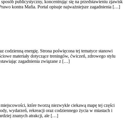
posób publicystyczny, koncentrując się na przedstawieniu zjawisk
Prawo kontra Mafia. Portal opisuje najważniejsze zagadnienia […]
raz codzienną energię. Strona poświęcona tej tematyce stanowi
iowe materiały dotyczące treningów, ćwiczeń, zdrowego stylu
dstawiając zagadnienia związane z […]
ejscowości, które tworzą niezwykle ciekawą mapę tej części
rody, wydarzeń, rekreacji oraz codziennego życia w miastach i
dziej znanych atrakcji, ale […]