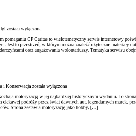
lgi
została wyłączona
drym pomaganiu CP Caritas to wielotematyczny serwis internetowy poś
j. Jest to przestrzeń, w którym można znaleźć użyteczne materiały dot
darczyńcami oraz angażowania wolontariuszy. Tematyka serwisu obejm
ja i Konserwacja
została wyłączona
kochają motoryzacją w jej najbardziej historycznym wydaniu. To strona
iem ciekawej podróży przez świat dawnych aut, legendarnych marek, 
wców. Strona zestawia motoryzację jako hobby, […]