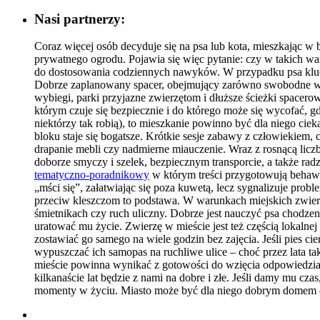
Nasi partnerzy:
Coraz więcej osób decyduje się na psa lub kota, mieszkając w b
prywatnego ogrodu. Pojawia się więc pytanie: czy w takich w
do dostosowania codziennych nawyków. W przypadku psa kluczo
Dobrze zaplanowany spacer, obejmujący zarówno swobodne węsze
wybiegi, parki przyjazne zwierzętom i dłuższe ścieżki spacero
którym czuje się bezpiecznie i do którego może się wycofać, 
niektórzy tak robią), to mieszkanie powinno być dla niego cie
bloku staje się bogatsze. Krótkie sesje zabawy z człowiekiem
drapanie mebli czy nadmierne miauczenie. Wraz z rosnącą liczb
doborze smyczy i szelek, bezpiecznym transporcie, a także rad
tematyczno-poradnikowy
w którym treści przygotowują behawio
„mści się”, załatwiając się poza kuwetą, lecz sygnalizuje pro
przeciw kleszczom to podstawa. W warunkach miejskich zwierzak
śmietnikach czy ruch uliczny. Dobrze jest nauczyć psa chodzen
uratować mu życie. Zwierzę w mieście jest też częścią lokalnej
zostawiać go samego na wiele godzin bez zajęcia. Jeśli pies cie
wypuszczać ich samopas na ruchliwe ulice – choć przez lata tak
mieście powinna wynikać z gotowości do wzięcia odpowiedzial
kilkanaście lat będzie z nami na dobre i złe. Jeśli damy mu cz
momenty w życiu. Miasto może być dla niego dobrym domem – 