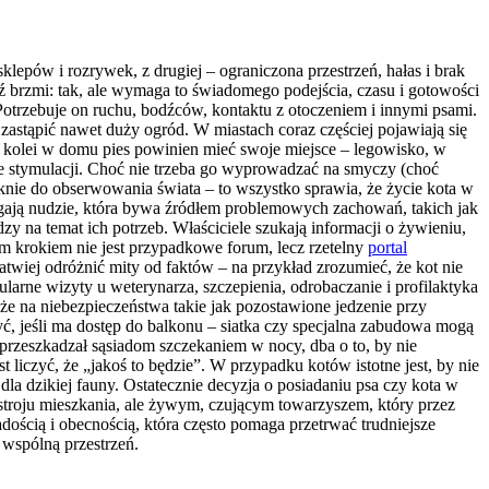
klepów i rozrywek, z drugiej – ograniczona przestrzeń, hałas i brak
 brzmi: tak, ale wymaga to świadomego podejścia, czasu i gotowości
trzebuje on ruchu, bodźców, kontaktu z otoczeniem i innymi psami.
zastąpić nawet duży ogród. W miastach coraz częściej pojawiają się
 Z kolei w domu pies powinien mieć swoje miejsce – legowisko, w
je stymulacji. Choć nie trzeba go wyprowadzać na smyczy (choć
 oknie do obserwowania świata – to wszystko sprawia, że życie kota w
iegają nudzie, która bywa źródłem problemowych zachowań, takich jak
y na temat ich potrzeb. Właściciele szukają informacji o żywieniu,
ym krokiem nie jest przypadkowe forum, lecz rzetelny
portal
twiej odróżnić mity od faktów – na przykład zrozumieć, że kot nie
larne wizyty u weterynarza, szczepienia, odrobaczanie i profilaktyka
że na niebezpieczeństwa takie jak pozostawione jedzenie przy
zyć, jeśli ma dostęp do balkonu – siatka czy specjalna zabudowa mogą
e przeszkadzał sąsiadom szczekaniem w nocy, dba o to, by nie
t liczyć, że „jakoś to będzie”. W przypadku kotów istotne jest, by nie
dla dzikiej fauny. Ostatecznie decyzja o posiadaniu psa czy kota w
stroju mieszkania, ale żywym, czującym towarzyszem, który przez
adością i obecnością, która często pomaga przetrwać trudniejsze
wspólną przestrzeń.