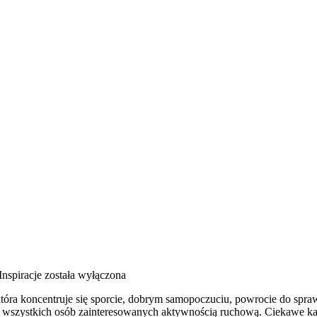
 Inspiracje
została wyłączona
 która koncentruje się sporcie, dobrym samopoczuciu, powrocie do sp
szystkich osób zainteresowanych aktywnością ruchową. Ciekawe katego