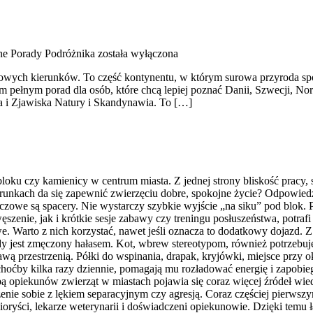
ne Porady Podróżnika
została wyłączona
owych kierunków. To część kontynentu, w którym surowa przyroda spo
pełnym porad dla osób, które chcą lepiej poznać Danii, Szwecji, Norwe
na i Zjawiska Natury i Skandynawia. To […]
loku czy kamienicy w centrum miasta. Z jednej strony bliskość pracy, s
arunkach da się zapewnić zwierzęciu dobre, spokojne życie? Odpowiedź
we są spacery. Nie wystarczy szybkie wyjście „na siku” pod blok. Po
nie, jak i krótkie sesje zabawy czy treningu posłuszeństwa, potrafi 
we. Warto z nich korzystać, nawet jeśli oznacza to dodatkowy dojazd.
gdy jest zmęczony hałasem. Kot, wbrew stereotypom, również potrzebu
kawą przestrzenią. Półki do wspinania, drapak, kryjówki, miejsce przy
, choćby kilka razy dziennie, pomagają mu rozładować energię i zapob
ą opiekunów zwierząt w miastach pojawia się coraz więcej źródeł wiedz
zenie sobie z lękiem separacyjnym czy agresją. Coraz częściej pierwsz
ryści, lekarze weterynarii i doświadczeni opiekunowie. Dzięki temu ła