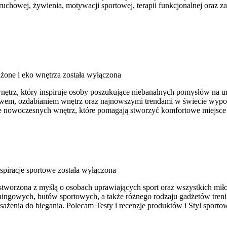
chowej, żywienia, motywacji sportowej, terapii funkcjonalnej oraz za
one i eko wnętrza
została wyłączona
trz, który inspiruje osoby poszukujące niebanalnych pomysłów na urz
ctwem, ozdabianiem wnętrz oraz najnowszymi trendami w świecie wyposa
ce nowoczesnych wnętrz, które pomagają stworzyć komfortowe miejsce
nspiracje sportowe
została wyłączona
stworzona z myślą o osobach uprawiających sport oraz wszystkich miło
ingowych, butów sportowych, a także różnego rodzaju gadżetów treni
nia do biegania. Polecam Testy i recenzje produktów i Styl sportow