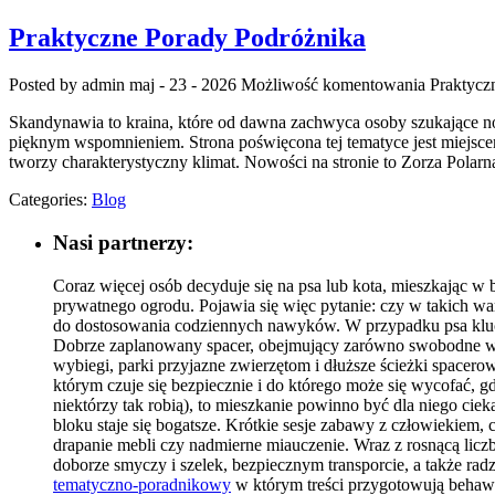
Praktyczne Porady Podróżnika
Posted by admin
maj - 23 - 2026
Możliwość komentowania
Praktycz
Skandynawia to kraina, które od dawna zachwyca osoby szukające n
pięknym wspomnieniem. Strona poświęcona tej tematyce jest miejscem 
tworzy charakterystyczny klimat. Nowości na stronie to Zorza Polar
Categories:
Blog
Nasi partnerzy:
Coraz więcej osób decyduje się na psa lub kota, mieszkając w b
prywatnego ogrodu. Pojawia się więc pytanie: czy w takich w
do dostosowania codziennych nawyków. W przypadku psa kluczo
Dobrze zaplanowany spacer, obejmujący zarówno swobodne węsze
wybiegi, parki przyjazne zwierzętom i dłuższe ścieżki spacero
którym czuje się bezpiecznie i do którego może się wycofać, 
niektórzy tak robią), to mieszkanie powinno być dla niego cie
bloku staje się bogatsze. Krótkie sesje zabawy z człowiekiem
drapanie mebli czy nadmierne miauczenie. Wraz z rosnącą liczb
doborze smyczy i szelek, bezpiecznym transporcie, a także rad
tematyczno-poradnikowy
w którym treści przygotowują behawio