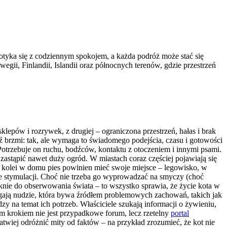
tyka się z codziennym spokojem, a każda podróż może stać się
gii, Finlandii, Islandii oraz północnych terenów, gdzie przestrzeń
klepów i rozrywek, z drugiej – ograniczona przestrzeń, hałas i brak
 brzmi: tak, ale wymaga to świadomego podejścia, czasu i gotowości
trzebuje on ruchu, bodźców, kontaktu z otoczeniem i innymi psami.
zastąpić nawet duży ogród. W miastach coraz częściej pojawiają się
 Z kolei w domu pies powinien mieć swoje miejsce – legowisko, w
je stymulacji. Choć nie trzeba go wyprowadzać na smyczy (choć
 oknie do obserwowania świata – to wszystko sprawia, że życie kota w
iegają nudzie, która bywa źródłem problemowych zachowań, takich jak
y na temat ich potrzeb. Właściciele szukają informacji o żywieniu,
ym krokiem nie jest przypadkowe forum, lecz rzetelny
portal
twiej odróżnić mity od faktów – na przykład zrozumieć, że kot nie